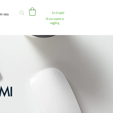
Fri Frakt!
m oss
På alla tapeter &
väggfärg
MI