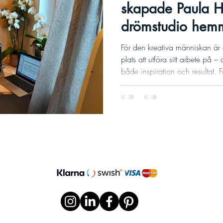
skapade Paula H
drömstudio hem
För den kreativa människan är
plats att utföra sitt arbete på
både inspiration och resultat. 
och regissören Paula Helande
hemmastudio verklighet genom
av smart akustik och omsorgsfu