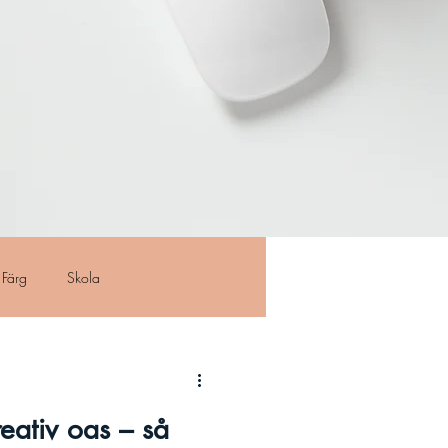
Färg
Skola
reativ oas – så