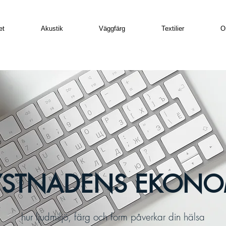
et
Akustik
Väggfärg
Textilier
O
YSTNADENS EKONO
hur ljudmiljö, färg och form påverkar din hälsa