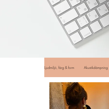
Ljudmiljö, färg & form
Akustikdämpning