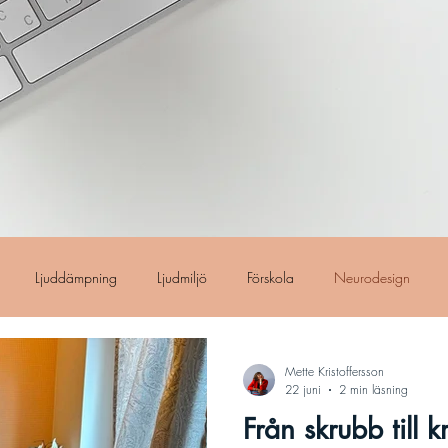
Ljuddämpning
Ljudmiljö
Förskola
Neurodesign
Mette Kristoffersson
22 juni
2 min läsning
Från skrubb till k