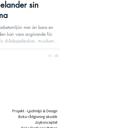
elander sin
ma
 arbetsmiljön mer än bara en
 – den kan vara avgörande för
För skådespelerskan, musikern
r blev drömmen om en egen
 en genomtänkt kombination
ll design.
Projekt - Ljudmiljö & Design
Boka rådgivning akustik
Joykonceptet
Boka färgkonsultation