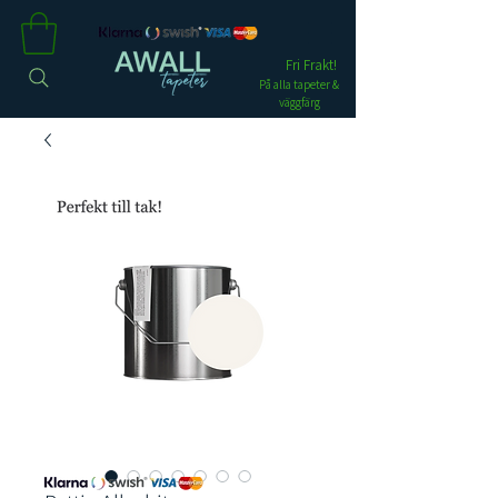
Fri Frakt!
På alla tapeter &
väggfärg