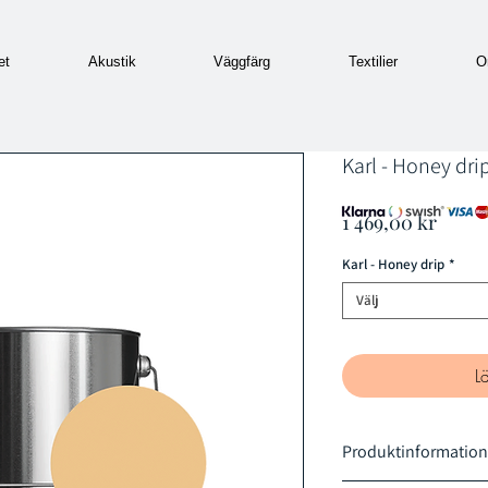
et
Akustik
Väggfärg
Textilier
O
Karl - Honey dri
Pris
1 469,00 kr
Karl - Honey drip
*
Välj
L
Produktinformation