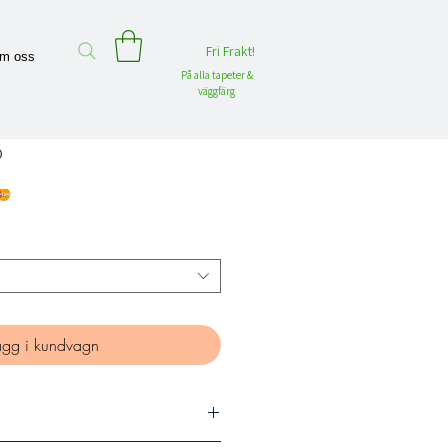
Fri Frakt!
m oss
På alla tapeter &
väggfärg
p
ägg i kundvagn