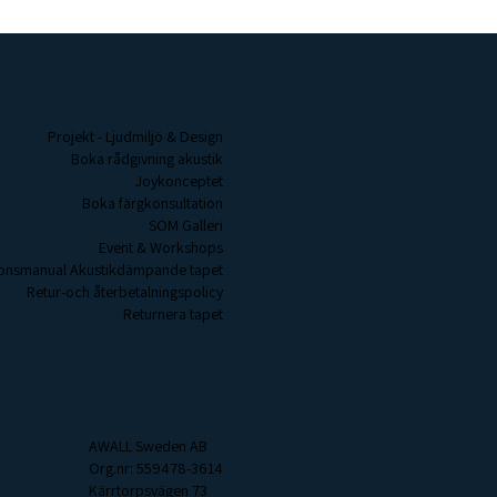
ver Story har samma pris och säljs
liga nyanser går att få i 3,6 och
burkar som metallåtervinning.
r som självhäftande provark i A4-
lers slängs i blandat avfall.
g och färgavfall enligt dina lokala
Projekt - Ljudmiljö & Design
 i Finland.
r.
Boka rådgivning akustik
Joykonceptet
Boka färgkonsultation
 väggyta
SOM Galleri
nom 1-2 timmar och fullständigt
Event & Workshops
ar och slitstark) efter 4-6 veckor.
tionsmanual Akustikdämpande tapet
 dygn kan du möblera varsamt och
Retur-och återbetalningspolicy
Returnera tapet
 väggarna. Smuts och fläckar kan
uktig trasa, vatten och milt
AWALL Sweden AB
Org.nr: 559478-3614
Kärrtorpsvägen 73