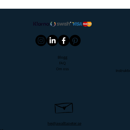
Alla kulörer från Co
Återvinning
färdigblandade. Samt
Återvinn tomma färg
9,0-litersburkar elle
Torra penslar och rol
storlek.
Återvinn flytande fär
Produkten tillverkas
återvinningsriktlinje
Skötselråd av målad
Blogg
Färgen är klibbfri i
FAQ
Om oss
härdad (avtorkningsb
Instruk
Men redan efter ett
hänga upp tavlor på
torkas bort med en f
rengöringsmedel.
hej@awalltapeter.se