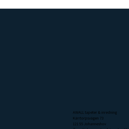
AWALL tapeter & inredning
Kärrtorpsvägen 73
121 55 Johanneshov