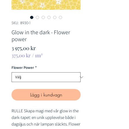
SKU: 8930-1
Glow in the dark - Flower
power
Pris
3 975,00 kr
375,00 kr
/
1m²
375,00 kr
per
Flower Power
*
1
kvadratmeter
Lägg i kundvagn
RULLE Skapa magi med vår glow in the
dark-tapet: en unik upplevelse både i
dagsljus och när lampan släckts. Flower