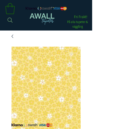
Fri Frakt!
På alla tapeter &
väggfärg