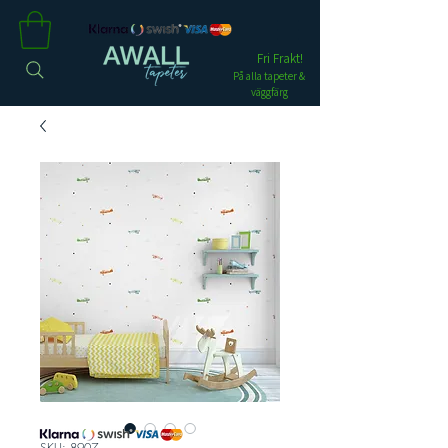
Fri Frakt!
På alla tapeter &
väggfärg
SKU: 8907