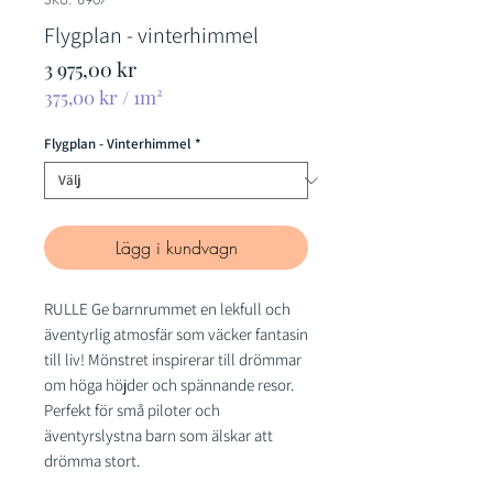
Flygplan - vinterhimmel
Pris
3 975,00 kr
375,00 kr
/
1m²
375,00 kr
per
Flygplan - Vinterhimmel
*
1
kvadratmeter
Lägg i kundvagn
RULLE Ge barnrummet en lekfull och
äventyrlig atmosfär som väcker fantasin
till liv! Mönstret inspirerar till drömmar
om höga höjder och spännande resor.
Perfekt för små piloter och
äventyrslystna barn som älskar att
drömma stort.