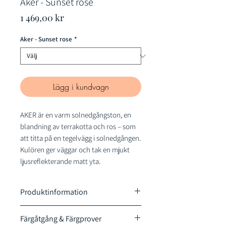
Aker - Sunset rose
Pris
1 469,00 kr
Aker - Sunset rose
*
Lägg i kundvagn
AKER är en varm solnedgångston, en
blandning av terrakotta och ros – som
att titta på en tegelvägg i solnedgången.
Kulören ger väggar och tak en mjukt
ljusreflekterande matt yta.
Produktinformation
Cover Story Paint är en helmatt,
Färgåtgång & Färgprover
plastfri, vattenbaserad väggfärg för