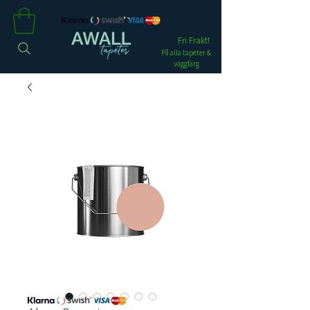
Fri Frakt!
På alla tapeter &
väggfärg