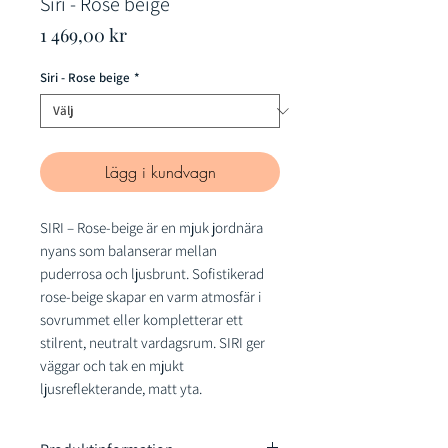
Siri - Rose beige
Pris
1 469,00 kr
Siri - Rose beige
*
Lägg i kundvagn
SIRI – Rose-beige är en mjuk jordnära
nyans som balanserar mellan
puderrosa och ljusbrunt. Sofistikerad
rose-beige skapar en varm atmosfär i
sovrummet eller kompletterar ett
stilrent, neutralt vardagsrum. SIRI ger
väggar och tak en mjukt
ljusreflekterande, matt yta.