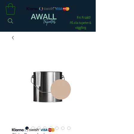
Fri Frakt!
På alla tapeter &
väggfärg