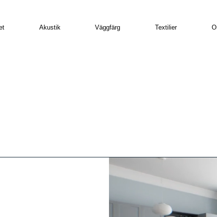
et
Akustik
Väggfärg
Textilier
O