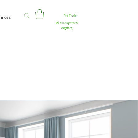
Fri Frakt!
m oss
På alla tapeter &
väggfärg