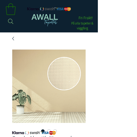
Fri Frakt!
På alla tapeter &
väggfärg