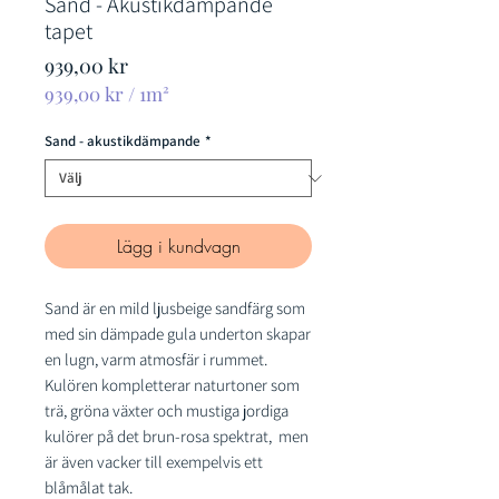
Sand - Akustikdämpande
tapet
Pris
939,00 kr
939,00 kr
/
1m²
939,00 kr
per
Sand - akustikdämpande
*
1
kvadratmeter
Lägg i kundvagn
Sand är en mild ljusbeige sandfärg som
med sin dämpade gula underton skapar
en lugn, varm atmosfär i rummet.
Kulören kompletterar naturtoner som
trä, gröna växter och mustiga jordiga
kulörer på det brun-rosa spektrat, men
är även vacker till exempelvis ett
blåmålat tak.