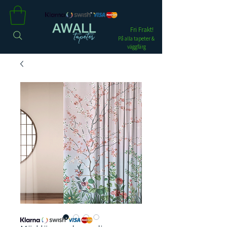
Fri Frakt!
På alla tapeter &
väggfärg