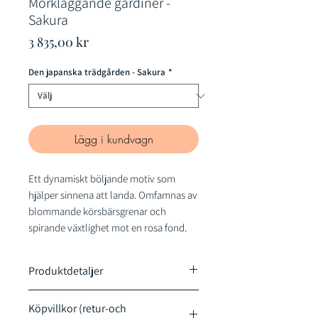
Mörkläggande gardiner -
Sakura
Pris
3 835,00 kr
Den japanska trädgården - Sakura
*
Lägg i kundvagn
Ett dynamiskt böljande motiv som
hjälper sinnena att landa. Omfamnas av
blommande körsbärsgrenar och
spirande växtlighet mot en rosa fond.
Produktdetaljer
GARDINPAR [2 st våder]
Köpvillkor (retur-och
Mörkläggande & värmeavstötande