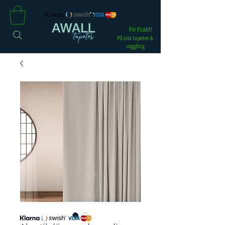
Fri Frakt!
På alla tapeter &
väggfärg