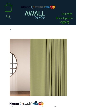
Fri Frakt!
På alla tapeter &
väggfärg